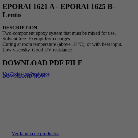
EPORAI 1621 A - EPORAI 1625 B-
Lento
DESCRIPTION
Two-component epoxy system that must be mixed for use.
Solvent free. Exempt from charges.
Curing at room temperature (above 18 ºC), or with heat input.
Low viscosity. Good UV resistance
DOWNLOAD PDF FILE
Ver Todas los Productos
DOWNLOAD NOW
GREEN EPOXY SYSTEMS
Ver familia de productos