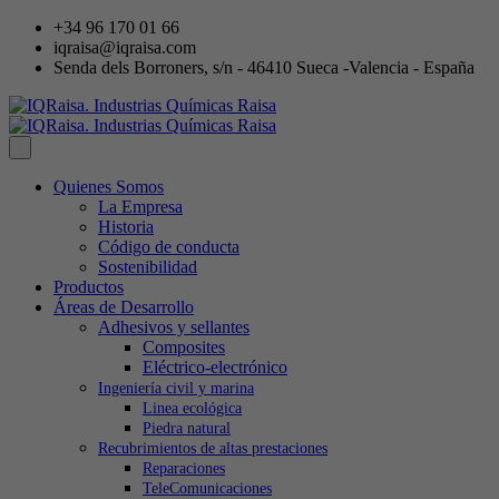
+34 96 170 01 66
iqraisa@iqraisa.com
Senda dels Borroners, s/n - 46410 Sueca -Valencia - España
Quienes Somos
La Empresa
Historia
Código de conducta
Sostenibilidad
Productos
Áreas de Desarrollo
Adhesivos y sellantes
Composites
Eléctrico-electrónico
Ingeniería civil y marina
Linea ecológica
Piedra natural
Recubrimientos de altas prestaciones
Reparaciones
TeleComunicaciones